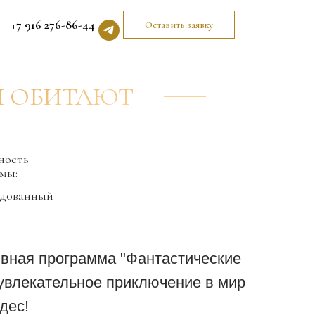
+7 916 276-86-44
Оставить заявку
м
И ОБИТАЮТ
ность
мы:
ндованный
вная программа "Фантастические
увлекательное приключение в мир
дес!