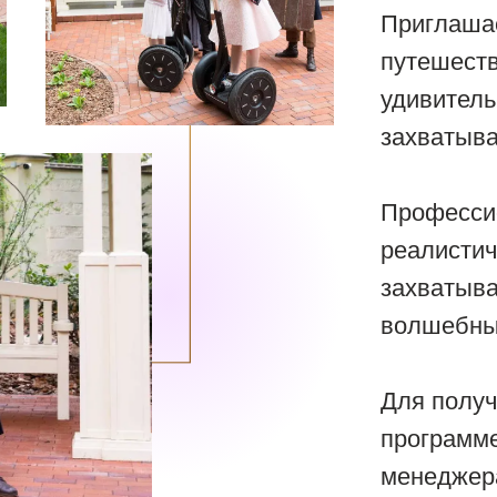
Приглашае
путешеств
удивител
захватыв
Професси
реалистич
захватыв
волшебны
Для полу
программ
менеджер