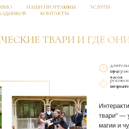
ОЛИО
НАШИ ПРОГРАММЫ
УСЛУГИ
АЗДНИКОВ
КОНТАКТЫ
ЧЕСКИЕ ТВАРИ И ГДЕ ОН
длитель
програм
от 2
часов
рекоме
возраст:
от 10 лет
Интеракти
твари" — 
магии и чу