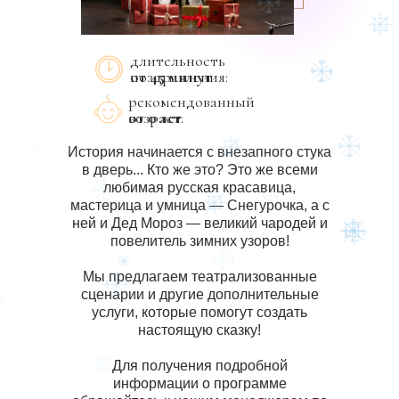
длительность
от 45 минут
поздравления:
рекомендованный
возраст:
от 0 лет
История начинается с внезапного стука
в дверь... Кто же это? Это же всеми
любимая русская красавица,
мастерица и умница — Снегурочка, а с
ней и Дед Мороз — великий чародей и
повелитель зимних узоров!
Мы предлагаем театрализованные
сценарии и другие дополнительные
услуги, которые помогут создать
настоящую сказку!
Для получения подробной
информации о программе