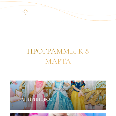
ПРОГРАММЫ К 8
МАРТА
✦
БАЛ ПРИНЦЕСС