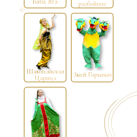
Баба Яга
разбойник
Шамаханская
Змей Горыныч
Царица