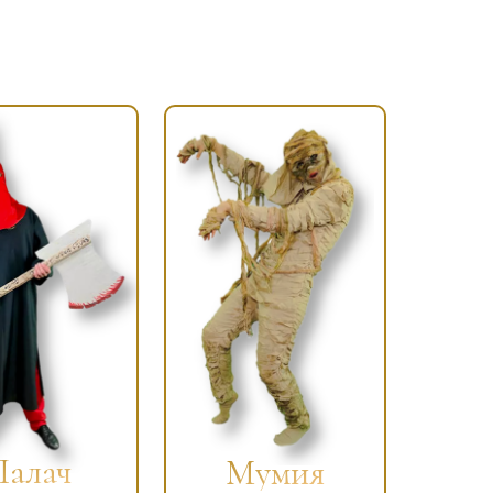
Палач
Мумия