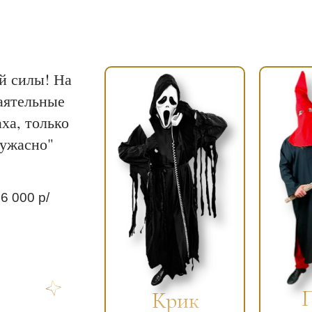
й силы! На
аятельные
ха, только
"ужасно"
6 000 р/
Крик