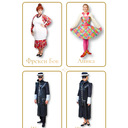
Фрекен Бок
Аника