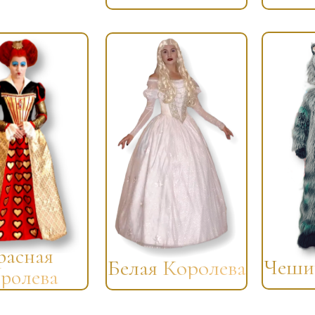
расная
Чеши
Белая Королева
ролева