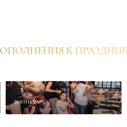
ОПОЛНЕНИЯ К ПРАЗДНИ
✦
БЬЮТИ-БАР