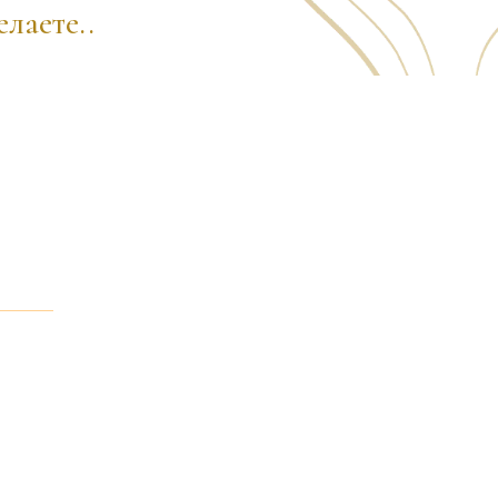
лаете..