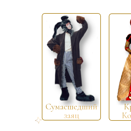
Сумасшедший
К
заяц
Ко