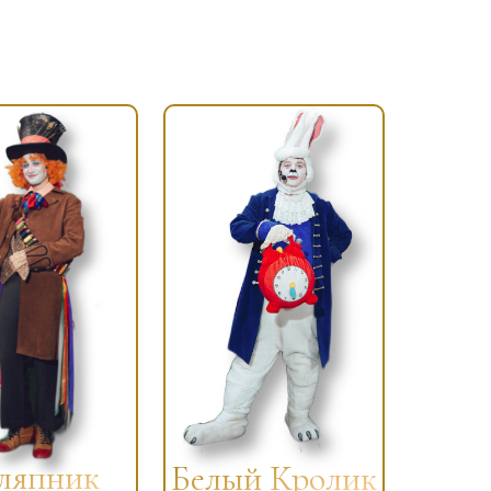
япник
Белый Кролик