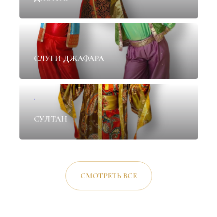
✦
СЛУГИ ДЖАФАРА
✦
СУЛТАН
СМОТРЕТЬ ВСЕ