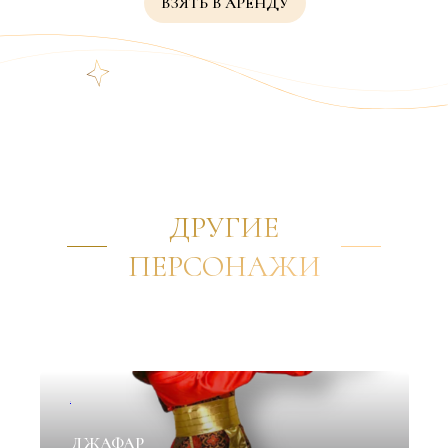
ВЗЯТЬ В АРЕНДУ
ДРУГИЕ
ПЕРСОНАЖИ
✦
ДЖАФАР