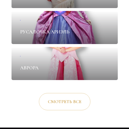
✦
РУСАЛОЧКА АРИЭЛЬ
✦
АВРОРА
СМОТРЕТЬ ВСЕ