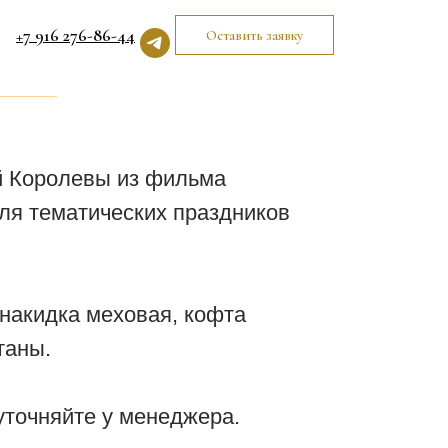
+7 916 276-86-44
Оставить заявку
м
й Королевы из фильма
ля тематических праздников
 накидка меховая, кофта
таны.
уточняйте у менеджера.