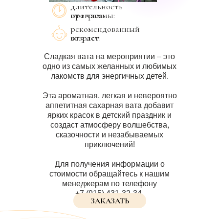
длительность
от 1 часа
программы:
рекомендованный
возраст:
от 3 лет
Сладкая вата на мероприятии – это
одно из самых желанных и любимых
лакомств для энергичных детей.
Эта ароматная, легкая и невероятно
аппетитная сахарная вата добавит
ярких красок в детский праздник и
создаст атмосферу волшебства,
сказочности и незабываемых
приключений!
Для получения информации о
стоимости обращайтесь к нашим
менеджерам по телефону
+7 (915) 431-32-34.
ЗАКАЗАТЬ