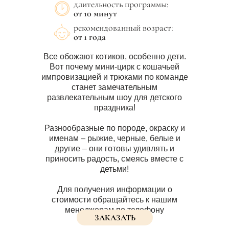
длительность программы:
от 10 минут
рекомендованный возраст:
от 1 года
Все обожают котиков, особенно дети.
Вот почему мини-цирк с кошачьей
импровизацией и трюками по команде
станет замечательным
развлекательным шоу для детского
праздника!
Разнообразные по породе, окраску и
именам – рыжие, черные, белые и
другие – они готовы удивлять и
приносить радость, смеясь вместе с
детьми!
Для получения информации о
стоимости обращайтесь к нашим
менеджерам по телефону
ЗАКАЗАТЬ
+7 (915) 431-32-34.